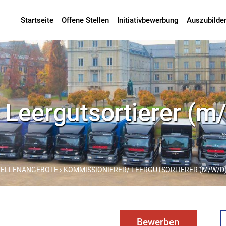
Startseite
Offene Stellen
Initiativbewerbung
Auszubilde
Leergutsortierer (m
TELLENANGEBOTE
KOMMISSIONIERER/ LEERGUTSORTIERER (M/W/D
Bewerben