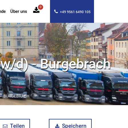
0
nde
Über uns
+49 9561 6490 105
/w/d) - Burgebrach
) - BURGEBRACH
Teilen
Speichern