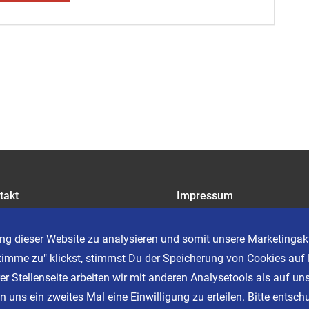
takt
Impressum
riere
Datenschutz
AGB
ng dieser Website zu analysieren und somit unsere Marketingakt
Cookie Einstellungen
timme zu" klickst, stimmst Du der Speicherung von Cookies auf 
er Stellenseite arbeiten wir mit anderen Analysetools als auf un
 uns ein zweites Mal eine Einwilligung zu erteilen. Bitte entschu