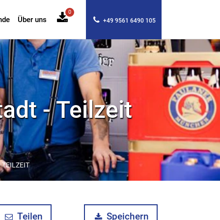
0
nde
Über uns
+49 9561 6490 105
dt - Teilzeit
TEILZEIT
Teilen
Speichern