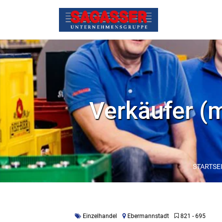
Verkäufer (m
STARTSE
Einzelhandel
Ebermannstadt
821 - 695