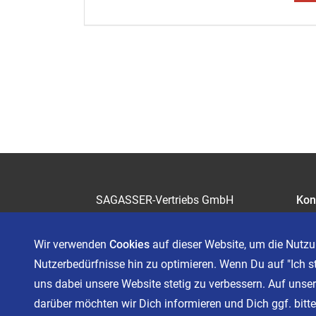
SAGASSER-Vertriebs GmbH
Kon
Gärtnersleite 5
Kar
96450 Coburg
Wir verwenden
Cookies
auf dieser Website, um die Nutzu
Telefon 09561 6490-0
Nutzerbedürfnisse hin zu optimieren. Wenn Du auf "Ich s
servus@sagasser.de
uns dabei unsere Website stetig zu verbessern. Auf unser
darüber möchten wir Dich informieren und Dich ggf. bitten