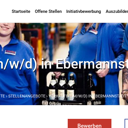
Startseite
Offene Stellen
Initiativbewerbung
Auszubilde
/w/d) in Ebermannsta
ITE
STELLENANGEBOTE
VERKÄUFER (M/W/D) IN EBERMANNSTADT - 
Bewerben