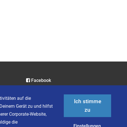
Facebook
Instagram
LinkedIn
ivitäten auf die
Ich stimme
XING
Deinem Gerät zu und hilfst
zu
serer Corporate-Website,
ldige die
Einstellungen