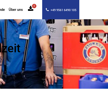
0
nde
Über uns
+49 9561 6490 105
zeit