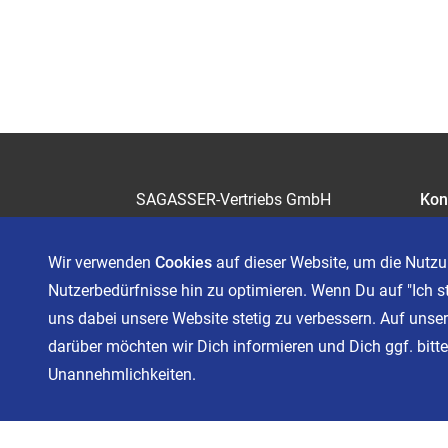
SAGASSER-Vertriebs GmbH
Kon
Gärtnersleite 5
Kar
96450 Coburg
Wir verwenden
Cookies
auf dieser Website, um die Nutzu
Telefon 09561 6490-0
Nutzerbedürfnisse hin zu optimieren. Wenn Du auf "Ich s
servus@sagasser.de
uns dabei unsere Website stetig zu verbessern. Auf unser
darüber möchten wir Dich informieren und Dich ggf. bitten
Unannehmlichkeiten.