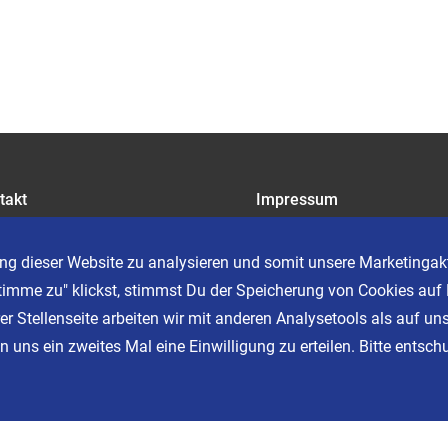
takt
Impressum
riere
Datenschutz
AGB
ng dieser Website zu analysieren und somit unsere Marketingakt
Cookie Einstellungen
timme zu" klickst, stimmst Du der Speicherung von Cookies auf 
er Stellenseite arbeiten wir mit anderen Analysetools als auf un
 uns ein zweites Mal eine Einwilligung zu erteilen. Bitte entschu