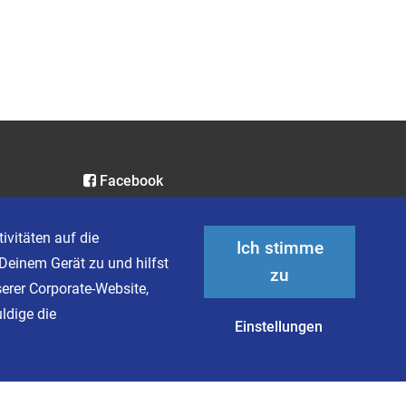
Facebook
Instagram
LinkedIn
ivitäten auf die
Ich stimme
XING
Deinem Gerät zu und hilfst
zu
serer Corporate-Website,
ldige die
Einstellungen