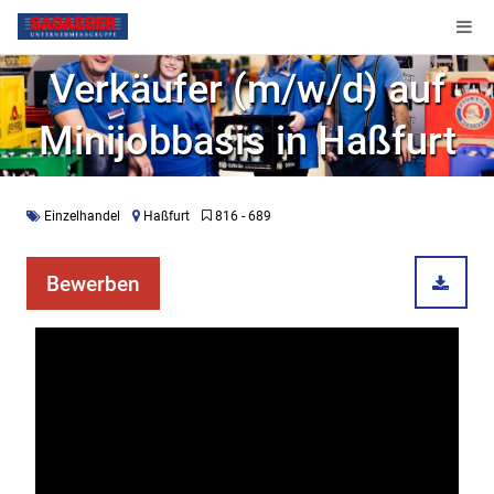
Verkäufer (m/w/d) auf
Minijobbasis in Haßfurt
Einzelhandel
Haßfurt
816 - 689
Bewerben