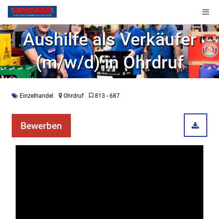
Aushilfe als Verkäufer
(m/w/d) in Ohrdruf
Einzelhandel
Ohrdruf
813 - 687
Bewerben