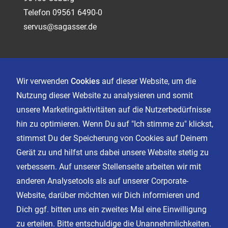
Telefon 09561 6490-0
servus@sagasser.de
Kontakt
Karriere
Wir verwenden
Cookies
auf dieser Website, um die
Nutzung dieser Website zu analysieren und somit
unsere Marketingaktivitäten auf die Nutzerbedürfnisse
Impressum
hin zu optimieren. Wenn Du auf "Ich stimme zu" klickst,
Datenschutz
stimmst Du der Speicherung von Cookies auf Deinem
AGB
Gerät zu und hilfst uns dabei unsere Website stetig zu
Cookie Einstellungen
verbessern. Auf unserer Stellenseite arbeiten wir mit
anderen Analysetools als auf unserer Corporate-
Website, darüber möchten wir Dich informieren und
Facebook
Dich ggf. bitten uns ein zweites Mal eine Einwilligung
Instagram
zu erteilen. Bitte entschuldige die Unannehmlichkeiten.