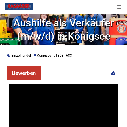
Aushilfe als Verkäufer
(m/w/d) in Königsee
Einzelhandel
Königsee
808 - 683
Bewerben