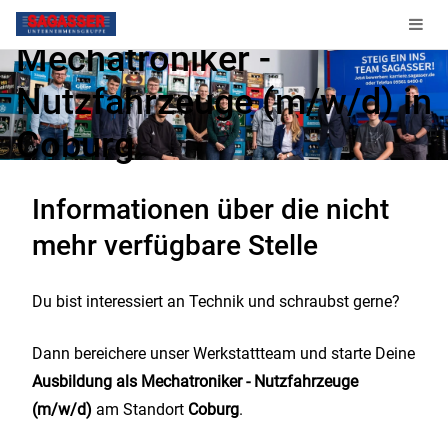
Ausbildung als
Mechatroniker -
Nutzfahrzeuge (m/w/d) in
Coburg
Informationen über die nicht
Diese Stelle ist nicht mehr verfügbar.
mehr verfügbare Stelle
Du bist interessiert an Technik und schraubst gerne?
Dann bereichere unser Werkstattteam und starte Deine
Ausbildung als Mechatroniker - Nutzfahrzeuge
(m/w/d)
am Standort
Coburg
.