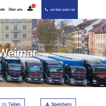
0
nde
Über uns
+49 9561 6490 105
 Weimar
AR
Teilen
Speichern