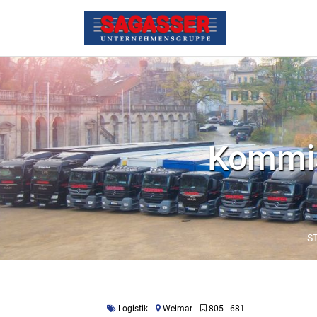
Kommis
S
Logistik
Weimar
805 - 681