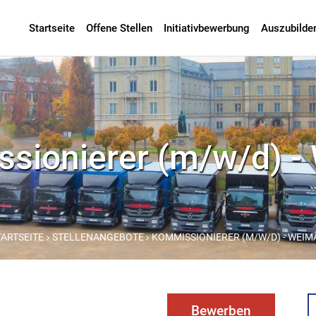
Startseite
Offene Stellen
Initiativbewerbung
Auszubilde
sionierer (m/w/d) -
TARTSEITE
STELLENANGEBOTE
KOMMISSIONIERER (M/W/D) - WEIM
Bewerben