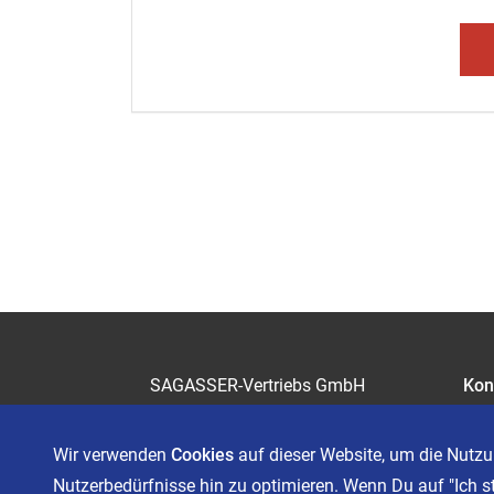
SAGASSER-Vertriebs GmbH
Kon
Gärtnersleite 5
Kar
96450 Coburg
Wir verwenden
Cookies
auf dieser Website, um die Nutzu
Telefon 09561 6490-0
Nutzerbedürfnisse hin zu optimieren. Wenn Du auf "Ich s