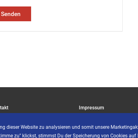
Senden
takt
Impressum
riere
Datenschutz
AGB
ng dieser Website zu analysieren und somit unsere Marketingakt
Cookie Einstellungen
timme zu" klickst, stimmst Du der Speicherung von Cookies auf 