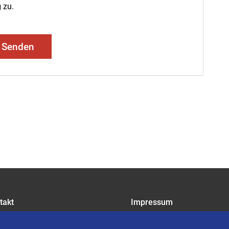
g
zu.
Senden
takt
Impressum
riere
Datenschutz