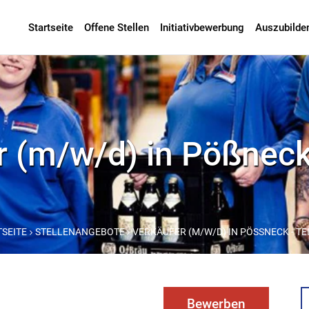
Startseite
Offene Stellen
Initiativbewerbung
Auszubilde
 (m/w/d) in Pößneck 
TSEITE
STELLENANGEBOTE
VERKÄUFER (M/W/D) IN PÖSSNECK - TEI
Bewerben