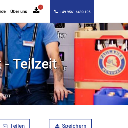
0
nde
Über uns
+49 9561 6490 105
- Teilzeit
LZEIT
Teilen
Speichern