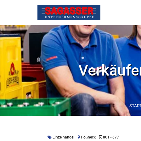
Verkäufer
STAR
Einzelhandel
Pößneck
801 - 677