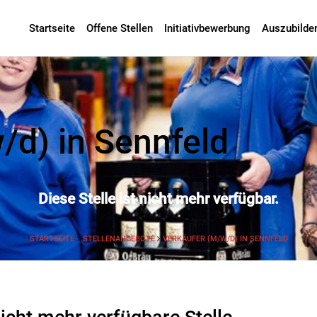
Startseite
Offene Stellen
Initiativbewerbung
Auszubilde
/d) in Sennfeld
Diese Stelle ist nicht mehr verfügbar.
STARTSEITE
STELLENANGEBOTE
VERKÄUFER (M/W/D) IN SENNFELD