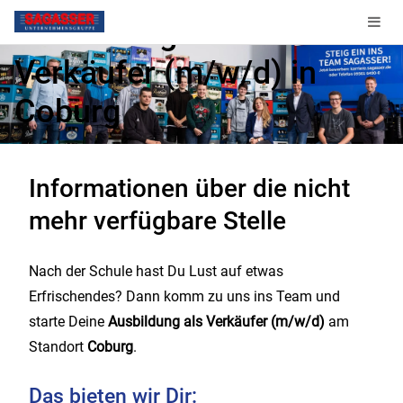
Ausbildung zum
Verkäufer (m/w/d) in
Coburg
Diese Stelle ist nicht mehr verfügbar.
Informationen über die nicht
mehr verfügbare Stelle
Nach der Schule hast Du Lust auf etwas
Erfrischendes? Dann komm zu uns ins Team und
starte Deine
Ausbildung als Verkäufer (m/w/d)
am
Standort
Coburg
.
Das bieten wir Dir: