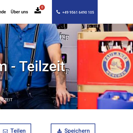
0
nde
Über uns
+49 9561 6490 105
 - Teilzeit
ILZEIT
Teilen
Speichern