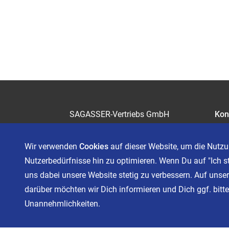
SAGASSER-Vertriebs GmbH
Kon
Gärtnersleite 5
Kar
96450 Coburg
Wir verwenden
Cookies
auf dieser Website, um die Nutzu
Telefon 09561 6490-0
Nutzerbedürfnisse hin zu optimieren. Wenn Du auf "Ich s
servus@sagasser.de
uns dabei unsere Website stetig zu verbessern. Auf unser
darüber möchten wir Dich informieren und Dich ggf. bitten
Unannehmlichkeiten.