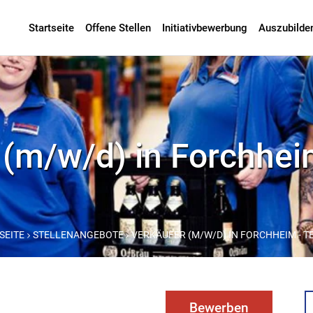
Startseite
Offene Stellen
Initiativbewerbung
Auszubilde
(m/w/d) in Forchheim
SEITE
STELLENANGEBOTE
VERKÄUFER (M/W/D) IN FORCHHEIM - TE
Bewerben