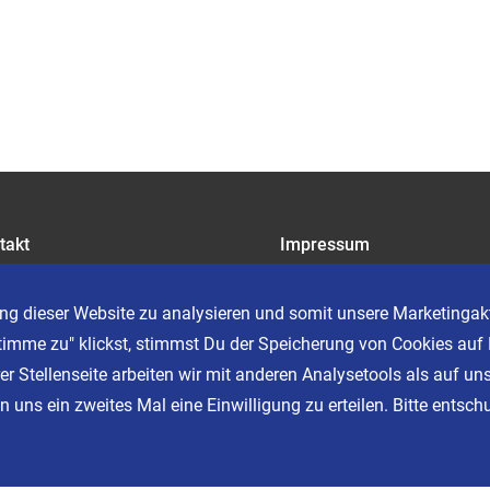
takt
Impressum
riere
Datenschutz
AGB
ng dieser Website zu analysieren und somit unsere Marketingakt
Cookie Einstellungen
timme zu" klickst, stimmst Du der Speicherung von Cookies auf 
er Stellenseite arbeiten wir mit anderen Analysetools als auf un
 uns ein zweites Mal eine Einwilligung zu erteilen. Bitte entschu