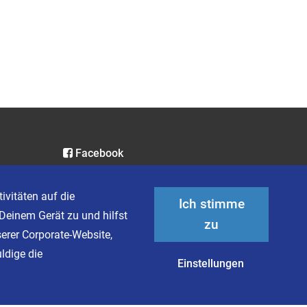
Facebook
Instagram
LinkedIn
ivitäten auf die
Ich stimme
XING
Deinem Gerät zu und hilfst
zu
serer Corporate-Website,
ldige die
Einstellungen