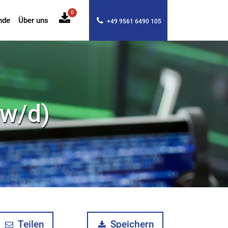
0
nde
Über uns
+49 9561 6490 105
/w/d)
Teilen
Speichern