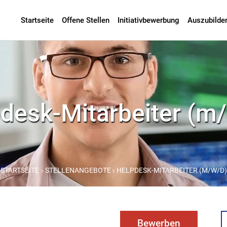
Startseite
Offene Stellen
Initiativbewerbung
Auszubilde
desk-Mitarbeiter (m
STARTSEITE
STELLENANGEBOTE
HELPDESK-MITARBEITER (M/W/D)
Bewerben