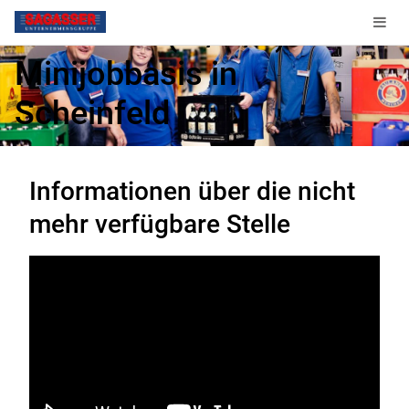
Verkäufer (m/w/d) auf
Minijobbasis in
Scheinfeld
Diese Stelle ist nicht mehr verfügbar.
Informationen über die nicht
mehr verfügbare Stelle