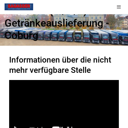
Beifahrer (m/w/d)
Getränkeauslieferung -
Coburg
Diese Stelle ist nicht mehr verfügbar.
Informationen über die nicht
mehr verfügbare Stelle