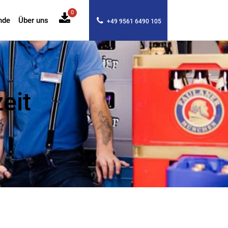
0
nde
Über uns
+49 9561 6490 105
eit