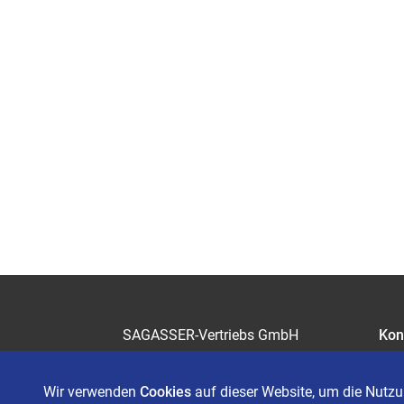
SAGASSER-Vertriebs GmbH
Kon
Gärtnersleite 5
Kar
96450 Coburg
Wir verwenden
Cookies
auf dieser Website, um die Nutzu