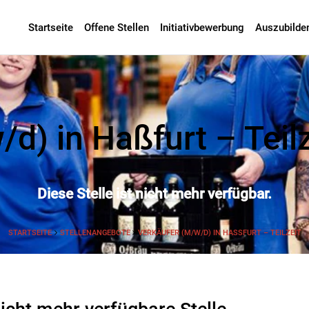
Startseite
Offene Stellen
Initiativbewerbung
Auszubilde
d) in Haßfurt – Teilz
Diese Stelle ist nicht mehr verfügbar.
STARTSEITE
STELLENANGEBOTE
VERKÄUFER (M/W/D) IN HASSFURT – TEILZEIT