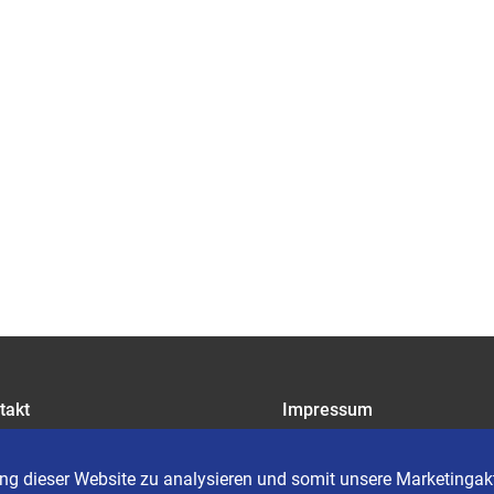
takt
Impressum
riere
Datenschutz
AGB
ng dieser Website zu analysieren und somit unsere Marketingakt