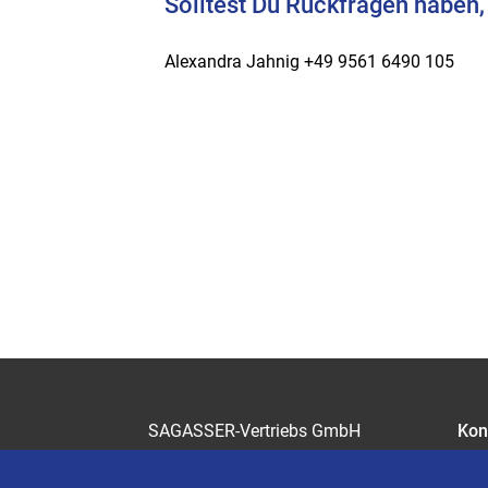
Solltest Du Rückfragen haben,
Alexandra Jahnig +49 9561 6490 105
SAGASSER-Vertriebs GmbH
Kon
Gärtnersleite 5
Kar