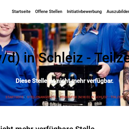
Startseite
Offene Stellen
Initiativbewerbung
Auszubilde
d) in Schleiz - Teilze
Diese Stelle ist nicht mehr verfügbar.
STARTSEITE
STELLENANGEBOTE
VERKÄUFER (M/W/D) IN SCHLEIZ - TEILZEIT