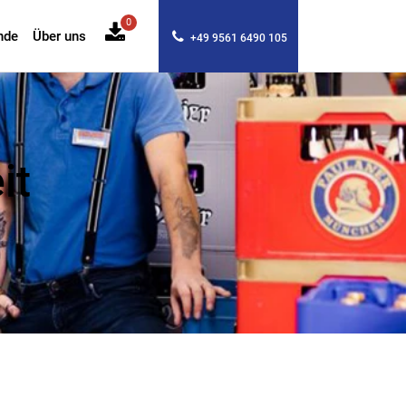
0
nde
Über uns
+49 9561 6490 105
it