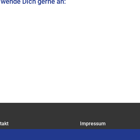
 wende Dich gerne an:
takt
Impressum
riere
Datenschutz