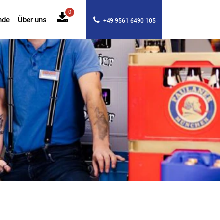
0
nde
Über uns
+49 9561 6490 105