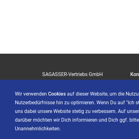
SAGASSER-Vertriebs GmbH
Kon
Gärtnersleite 5
Kar
96450 Coburg
Wir verwenden
Cookies
auf dieser Website, um die Nutzu
Telefon 09561 6490-0
Nutzerbedürfnisse hin zu optimieren. Wenn Du auf "Ich s
servus@sagasser.de
uns dabei unsere Website stetig zu verbessern. Auf unser
darüber möchten wir Dich informieren und Dich ggf. bitten
Unannehmlichkeiten.