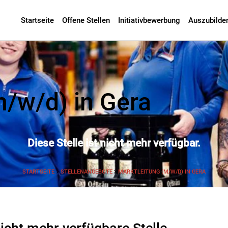
Startseite
Offene Stellen
Initiativbewerbung
Auszubilde
m/w/d) in Gera
Diese Stelle ist nicht mehr verfügbar.
STARTSEITE
STELLENANGEBOTE
MARKTLEITUNG (M/W/D) IN GERA