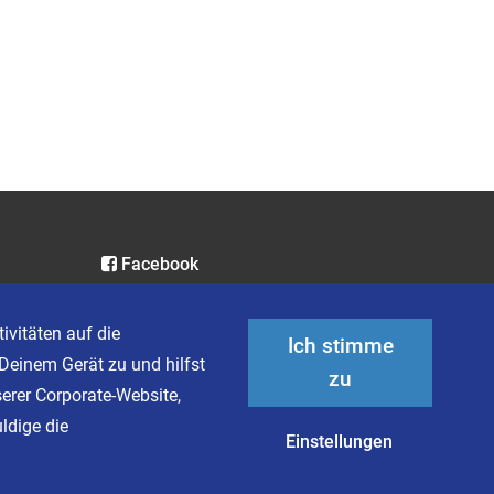
Facebook
Instagram
LinkedIn
ivitäten auf die
Ich stimme
XING
Deinem Gerät zu und hilfst
zu
serer Corporate-Website,
ldige die
Einstellungen