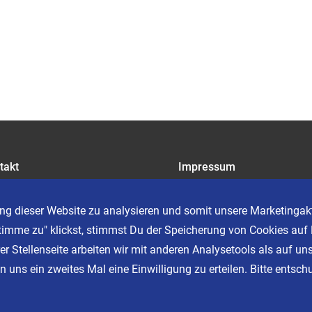
takt
Impressum
riere
Datenschutz
AGB
ng dieser Website zu analysieren und somit unsere Marketingakt
Cookie Einstellungen
timme zu" klickst, stimmst Du der Speicherung von Cookies auf 
er Stellenseite arbeiten wir mit anderen Analysetools als auf un
 uns ein zweites Mal eine Einwilligung zu erteilen. Bitte entschu